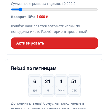
Сумма проигрыша за неделю:
10 000
₽
Возврат 10%:
1 000 ₽
Кэшбэк начисляется автоматически по
понедельникам. Расчёт ориентировочный.
Активировать
Reload по пятницам
6
21
4
49
ДН
Ч
МИН
СЕК
Дополнительный бонус на пополнение в
выходные. Доступен постоянным игрокам.