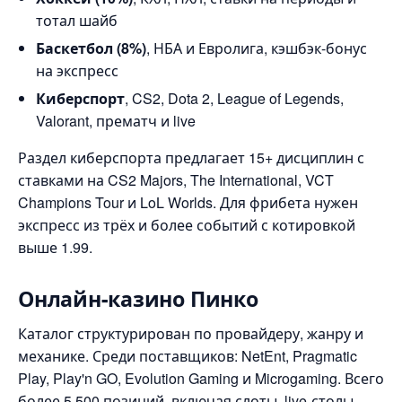
тотал шайб
Баскетбол (8%)
, НБА и Евролига, кэшбэк-бонус
на экспресс
Киберспорт
, CS2, Dota 2, League of Legends,
Valorant, прематч и live
Раздел киберспорта предлагает 15+ дисциплин с
ставками на CS2 Majors, The International, VCT
Champions Tour и LoL Worlds. Для фрибета нужен
экспресс из трёх и более событий с котировкой
выше 1.99.
Онлайн-казино Пинко
Каталог структурирован по провайдеру, жанру и
механике. Среди поставщиков: NetEnt, Pragmatic
Play, Play'n GO, Evolution Gaming и Microgaming. Всего
более 5 500 позиций, включая слоты, live-столы,