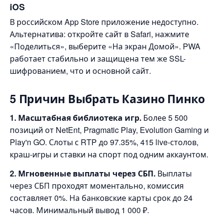
iOS
В российском App Store приложение недоступно.
Альтернатива: откройте сайт в Safari, нажмите
«Поделиться», выберите «На экран Домой». PWA
работает стабильно и защищена тем же SSL-
шифрованием, что и основной сайт.
5 Причин Выбрать Казино Пинко
1. Масштабная библиотека игр.
Более 5 500
позиций от NetEnt, Pragmatic Play, Evolution Gaming и
Play'n GO. Слоты с RTP до 97.35%, 415 live-столов,
краш-игры и ставки на спорт под одним аккаунтом.
2. Мгновенные выплаты через СБП.
Выплаты
через СБП проходят моментально, комиссия
составляет 0%. На банковские карты срок до 24
часов. Минимальный вывод 1 000 ₽.