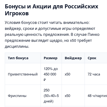
Бонусы и Акции для Российских
Игроков
Условия бонусов стоит читать внимательно:
вейджер, сроки и допустимые игры определяют
реальную ценность предложения. В случае Пинко
предложение выглядит щедро, но x50 требует
дисциплины.
Тип бонуса
Размер
Вейджер
Срок
120% до
Приветственный
450 000
x50
72 часа
₽
250
Фриспины
(50+40×5
x50
48 ч/парти
дней)