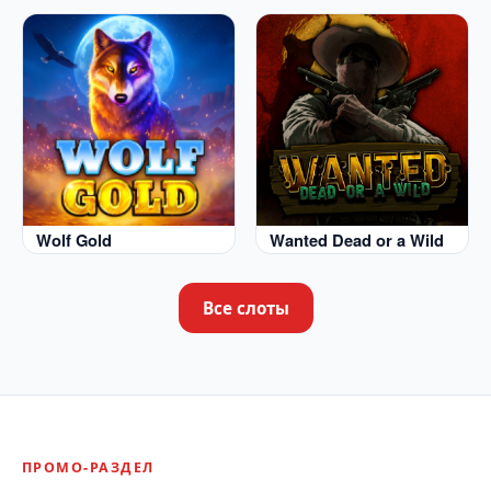
Wolf Gold
Wanted Dead or a Wild
Все слоты
ПРОМО-РАЗДЕЛ