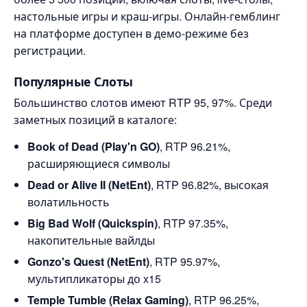
настольные игры и краш-игры. Онлайн-гемблинг
на платформе доступен в демо-режиме без
регистрации.
Популярные Слоты
Большинство слотов имеют RTP 95, 97%. Среди
заметных позиций в каталоге:
Book of Dead (Play'n GO)
, RTP 96.21%,
расширяющиеся символы
Dead or Alive II (NetEnt)
, RTP 96.82%, высокая
волатильность
Big Bad Wolf (Quickspin)
, RTP 97.35%,
накопительные вайлды
Gonzo's Quest (NetEnt)
, RTP 95.97%,
мультипликаторы до x15
Temple Tumble (Relax Gaming)
, RTP 96.25%,