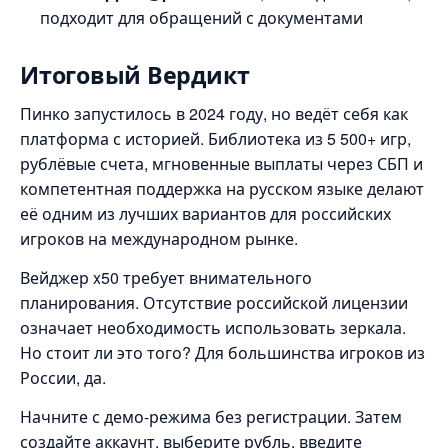
подходит для обращений с документами
Итоговый Вердикт
Пинко запустилось в 2024 году, но ведёт себя как
платформа с историей. Библиотека из 5 500+ игр,
рублёвые счета, мгновенные выплаты через СБП и
компетентная поддержка на русском языке делают
её одним из лучших вариантов для российских
игроков на международном рынке.
Вейджер x50 требует внимательного
планирования. Отсутствие российской лицензии
означает необходимость использовать зеркала.
Но стоит ли это того? Для большинства игроков из
России, да.
Начните с демо-режима без регистрации. Затем
создайте аккаунт, выберите рубль, введите