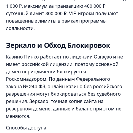
1 000 ₽, максимум за транзакцию 400 000 ₽,
суточный лимит 300 000 ₽. VIP-игроки получают
повышенные лимиты в рамках программы
лояльности.
Зеркало и Обход Блокировок
Казино Пинко работает по лицензии Curaçao и не
имеет российской лицензии, поэтому основной
домен периодически блокируется
Роскомнадзором. По данным Федерального
закона № 244-ФЗ, онлайн-казино без российского
разрешения могут блокироваться без судебного
решения. Зеркало, точная копия сайта на
резервном домене, данные и баланс при этом не
меняются.
Способы доступа: