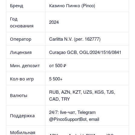
Бренд
Казино Пинко (Pinco)
Год
2024
основания
Оператор
Carlitta N.V. (рег. 162777)
Лицензия
Curaçao GCB, OGL/2024/1516/0841
Мин. депозит
от 500 ₽
Кол-во игр
5 500+
RUB, AZN, KZT, UZS, KGS, TJS,
Валюты
CAD, TRY
24/7: live-чат, Telegram
Поддержка
@PincoSupportBot, email
Мобильная