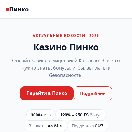
Пинко
АКТУАЛЬНЫЕ НОВОСТИ · 2026
Казино Пинко
Онлайн-казино с лицензией Кюрасао. Все, что
нужно знать: бонусы, игры, выплаты и
безопасность.
Перейти в Пинко
Подробнее
игр
бонус
3000+
120% + 250 FS
Выплаты
Поддержка
до 24 ч
24/7