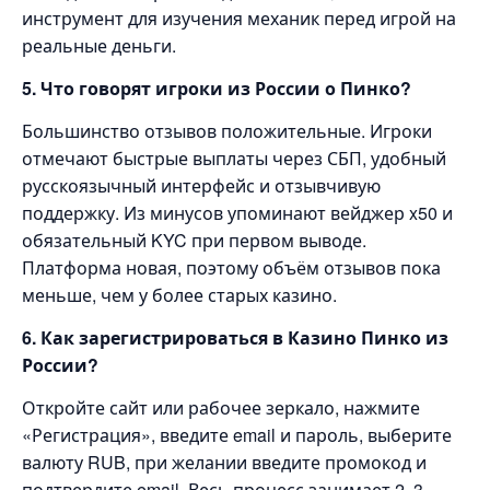
инструмент для изучения механик перед игрой на
реальные деньги.
5. Что говорят игроки из России о Пинко?
Большинство отзывов положительные. Игроки
отмечают быстрые выплаты через СБП, удобный
русскоязычный интерфейс и отзывчивую
поддержку. Из минусов упоминают вейджер x50 и
обязательный KYC при первом выводе.
Платформа новая, поэтому объём отзывов пока
меньше, чем у более старых казино.
6. Как зарегистрироваться в Казино Пинко из
России?
Откройте сайт или рабочее зеркало, нажмите
«Регистрация», введите email и пароль, выберите
валюту RUB, при желании введите промокод и
подтвердите email. Весь процесс занимает 2, 3