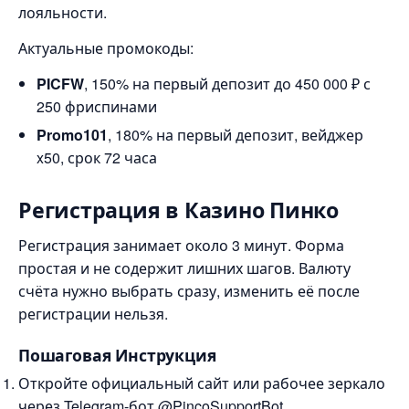
лояльности.
Актуальные промокоды:
PICFW
, 150% на первый депозит до 450 000 ₽ с
250 фриспинами
Promo101
, 180% на первый депозит, вейджер
x50, срок 72 часа
Регистрация в Казино Пинко
Регистрация занимает около 3 минут. Форма
простая и не содержит лишних шагов. Валюту
счёта нужно выбрать сразу, изменить её после
регистрации нельзя.
Пошаговая Инструкция
Откройте официальный сайт или рабочее зеркало
через Telegram-бот @PincoSupportBot