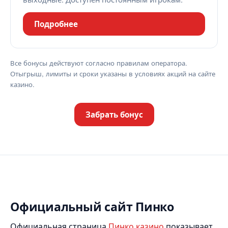
Подробнее
Все бонусы действуют согласно правилам оператора.
Отыгрыш, лимиты и сроки указаны в условиях акций на сайте
казино.
Забрать бонус
Официальный сайт Пинко
Официальная страница
Пинко казино
показывает