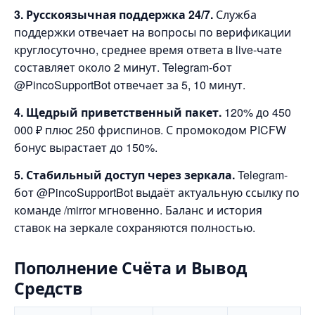
3. Русскоязычная поддержка 24/7.
Служба
поддержки отвечает на вопросы по верификации
круглосуточно, среднее время ответа в live-чате
составляет около 2 минут. Telegram-бот
@PincoSupportBot отвечает за 5, 10 минут.
4. Щедрый приветственный пакет.
120% до 450
000 ₽ плюс 250 фриспинов. С промокодом PICFW
бонус вырастает до 150%.
5. Стабильный доступ через зеркала.
Telegram-
бот @PincoSupportBot выдаёт актуальную ссылку по
команде /mirror мгновенно. Баланс и история
ставок на зеркале сохраняются полностью.
Пополнение Счёта и Вывод
Средств